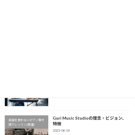
Billy JoelのJust the Way You Are のあ
楽譜を使わないピアノ弾き
の心地よさの秘密は◯◯だった…！【シ
語りレッスン(教室)
ンコペーション解説】【楽譜を使わない
ピアノ弾き語りレッスン】
2025-08-04
懐かしの名曲！槇原敬之《どんなとき
楽譜を使わないピアノ弾き
も》イントロをピアノで【楽譜を使わな
語りレッスン(教室)
いピアノ弾き語りレッスン】
2025-08-04
公式LINEアカウントができました
楽譜を使わないピアノ弾き
2025-07-04
語りレッスン(教室)
Guri Music Studioの理念・ビジョン、
楽譜を使わないピアノ弾き
特徴
語りレッスン(教室)
2025-06-14