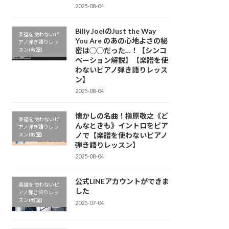
2025-08-04
Billy JoelのJust the Way
楽譜を使わないピ
You Are のあの心地よさの秘
アノ弾き語りレッ
密は◯◯だった…！【シンコ
スン(教室)
ペーション解説】【楽譜を使
わないピアノ弾き語りレッス
ン】
2025-08-04
懐かしの名曲！槇原敬之《ど
楽譜を使わないピ
んなときも》イントロをピア
アノ弾き語りレッ
ノで【楽譜を使わないピアノ
スン(教室)
弾き語りレッスン】
2025-08-04
公式LINEアカウントができま
楽譜を使わないピ
した
アノ弾き語りレッ
スン(教室)
2025-07-04