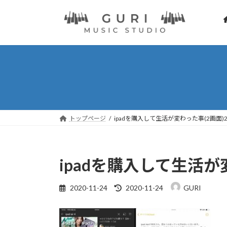
コ
ナ
ン
ビ
テ
ゲ
ン
ー
ツ
シ
へ
ョ
ス
ン
キ
に
ッ
移
プ
動
トップページ
ipadを購入して生活が変わった事(2画面)
ipadを購入して生活が
最
2020-11-24
2020-11-24
GURI
終
更
新
日