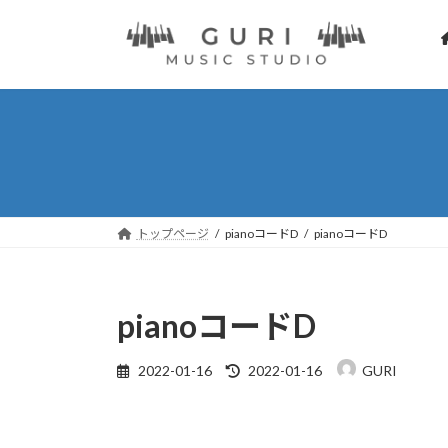
コ
ナ
ン
ビ
テ
ゲ
ン
ー
ツ
シ
へ
ョ
ス
ン
キ
に
ッ
移
プ
動
トップページ
pianoコードD
pianoコードD
pianoコードD
最
2022-01-16
2022-01-16
GURI
終
更
新
日