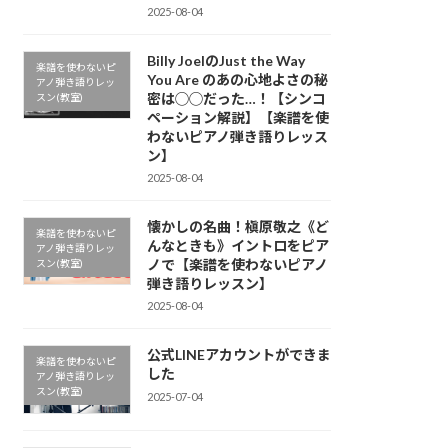
2025-08-04
Billy JoelのJust the Way
楽譜を使わないピ
You Are のあの心地よさの秘
アノ弾き語りレッ
密は◯◯だった…！【シンコ
スン(教室)
ペーション解説】【楽譜を使
わないピアノ弾き語りレッス
ン】
2025-08-04
懐かしの名曲！槇原敬之《ど
楽譜を使わないピ
んなときも》イントロをピア
アノ弾き語りレッ
ノで【楽譜を使わないピアノ
スン(教室)
弾き語りレッスン】
2025-08-04
公式LINEアカウントができま
楽譜を使わないピ
した
アノ弾き語りレッ
スン(教室)
2025-07-04