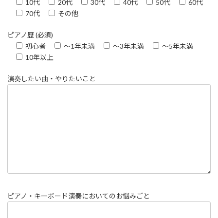
10代
20代
30代
40代
50代
60代
70代
その他
ピアノ歴 (必須)
初心者
～1年未満
～3年未満
～5年未満
10年以上
演奏したい曲・やりたいこと
ピアノ・キーボード演奏においてのお悩みごと