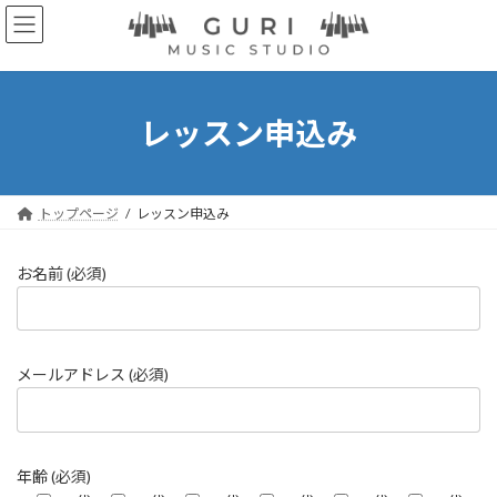
コ
ナ
ン
ビ
テ
ゲ
ン
ー
ツ
シ
へ
ョ
レッスン申込み
ス
ン
キ
に
ッ
移
プ
動
トップページ
レッスン申込み
お名前 (必須)
メールアドレス (必須)
年齢 (必須)