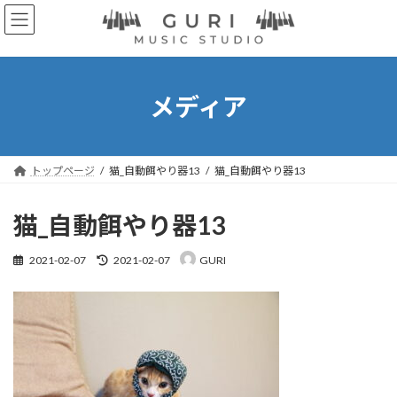
コ
ナ
ン
ビ
テ
ゲ
ン
ー
ツ
シ
へ
ョ
メディア
ス
ン
キ
に
ッ
移
プ
動
トップページ
猫_自動餌やり器13
猫_自動餌やり器13
猫_自動餌やり器13
最
2021-02-07
2021-02-07
GURI
終
更
新
日
時
: