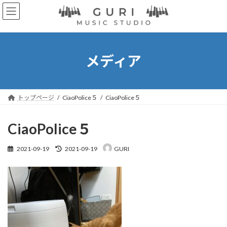
コ
ナ
ン
ビ
テ
ゲ
ン
ー
ツ
シ
へ
ョ
メディア
ス
ン
キ
に
ッ
移
プ
動
トップページ
CiaoPolice５
CiaoPolice５
CiaoPolice５
最
2021-09-19
2021-09-19
GURI
終
更
新
日
時
: