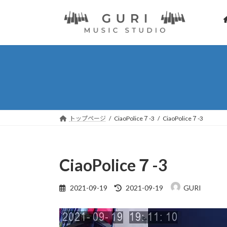
コ
ナ
ン
ビ
テ
ゲ
ン
ー
ツ
シ
へ
ョ
ス
ン
キ
に
ッ
移
プ
動
トップページ
CiaoPolice７-3
CiaoPolice７-3
CiaoPolice７-3
最
2021-09-19
2021-09-19
GURI
終
更
動
新
画
日