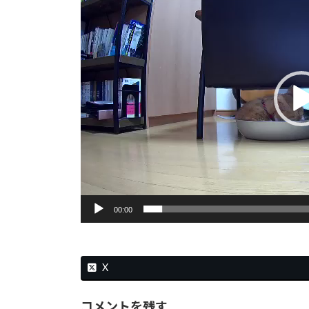
時
プ
:
レ
ー
ヤ
ー
00:00
X
コメントを残す