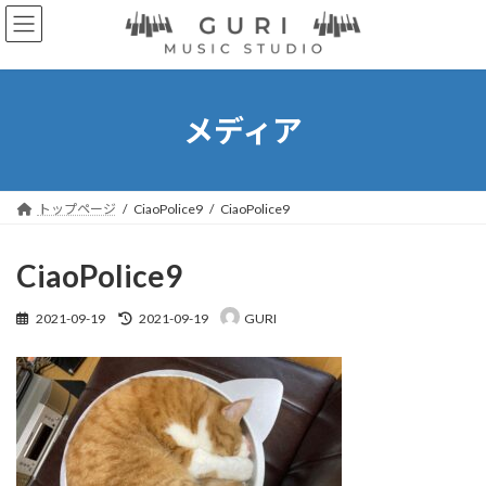
コ
ナ
ン
ビ
テ
ゲ
ン
ー
ツ
シ
へ
ョ
メディア
ス
ン
キ
に
ッ
移
プ
動
トップページ
CiaoPolice9
CiaoPolice9
CiaoPolice9
最
2021-09-19
2021-09-19
GURI
終
更
新
日
時
: