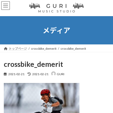
コ
ナ
ン
ビ
テ
ゲ
ン
ー
ツ
シ
へ
ョ
メディア
ス
ン
キ
に
ッ
移
プ
動
トップページ
crossbike_demerit
crossbike_demerit
crossbike_demerit
最
2021-02-21
2021-02-21
GURI
終
更
新
日
時
: