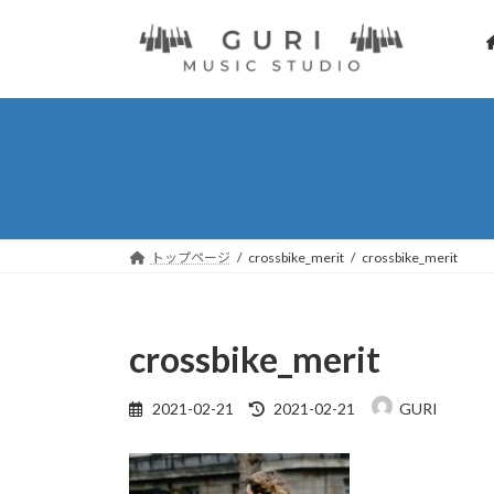
コ
ナ
ン
ビ
テ
ゲ
ン
ー
ツ
シ
へ
ョ
ス
ン
キ
に
ッ
移
プ
動
トップページ
crossbike_merit
crossbike_merit
crossbike_merit
最
2021-02-21
2021-02-21
GURI
終
更
新
日