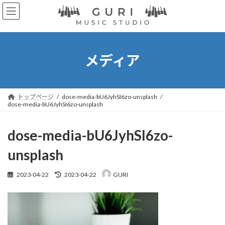
コ
ナ
ン
ビ
テ
ゲ
ン
ー
ツ
シ
へ
ョ
メディア
ス
ン
キ
に
ッ
移
プ
動
トップページ
dose-media-bU6JyhSI6zo-unsplash
dose-media-bU6JyhSI6zo-unsplash
dose-media-bU6JyhSI6zo-
unsplash
最
2023-04-22
2023-04-22
GURI
終
更
新
日
時