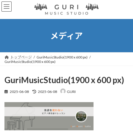
コ
ナ
ン
ビ
テ
ゲ
ン
ー
ツ
シ
へ
ョ
メディア
ス
ン
キ
に
ッ
移
プ
動
トップページ
GuriMusicStudio(1900 x 600 px)
GuriMusicStudio(1900 x 600 px)
GuriMusicStudio(1900 x 600 px)
最
2025-06-08
2025-06-08
GURI
終
更
新
日
時
: