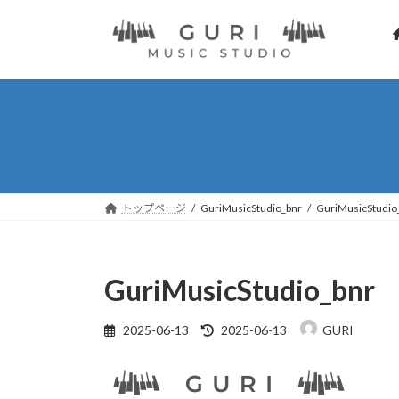
コ
ナ
ン
ビ
テ
ゲ
ン
ー
ツ
シ
へ
ョ
ス
ン
キ
に
ッ
移
プ
動
トップページ
GuriMusicStudio_bnr
GuriMusicStudio
GuriMusicStudio_bnr
最
2025-06-13
2025-06-13
GURI
終
更
新
日