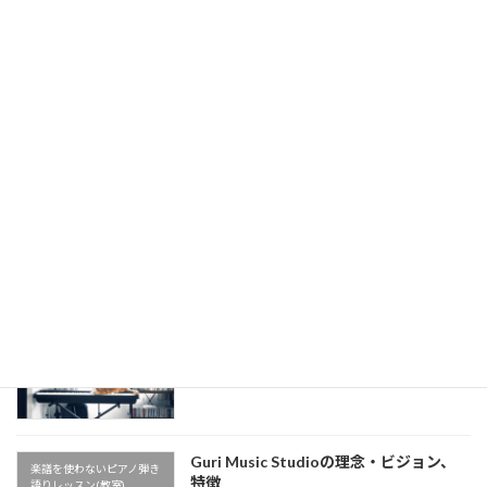
2025-08-04
Billy JoelのJust the Way You Are のあ
楽譜を使わないピアノ弾き
の心地よさの秘密は◯◯だった…！【シ
語りレッスン(教室)
ンコペーション解説】【楽譜を使わない
ピアノ弾き語りレッスン】
2025-08-04
懐かしの名曲！槇原敬之《どんなとき
楽譜を使わないピアノ弾き
も》イントロをピアノで【楽譜を使わな
語りレッスン(教室)
いピアノ弾き語りレッスン】
2025-08-04
公式LINEアカウントができました
楽譜を使わないピアノ弾き
2025-07-04
語りレッスン(教室)
Guri Music Studioの理念・ビジョン、
楽譜を使わないピアノ弾き
特徴
語りレッスン(教室)