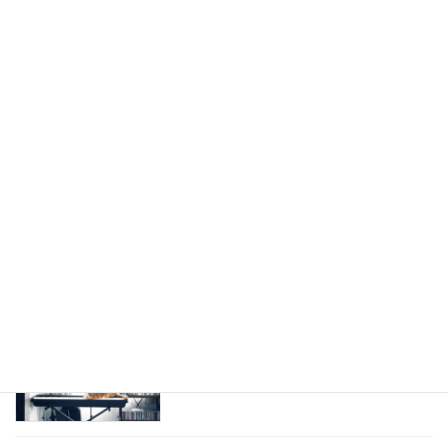
アノ」に挑戦！【楽譜を使わないピアノ
弾き語りレッスン】
2025-08-04
Billy JoelのJust the Way You Are のあ
楽譜を使わないピアノ弾き
の心地よさの秘密は◯◯だった…！【シ
語りレッスン(教室)
ンコペーション解説】【楽譜を使わない
ピアノ弾き語りレッスン】
2025-08-04
懐かしの名曲！槇原敬之《どんなとき
楽譜を使わないピアノ弾き
も》イントロをピアノで【楽譜を使わな
語りレッスン(教室)
いピアノ弾き語りレッスン】
2025-08-04
公式LINEアカウントができました
楽譜を使わないピアノ弾き
2025-07-04
語りレッスン(教室)