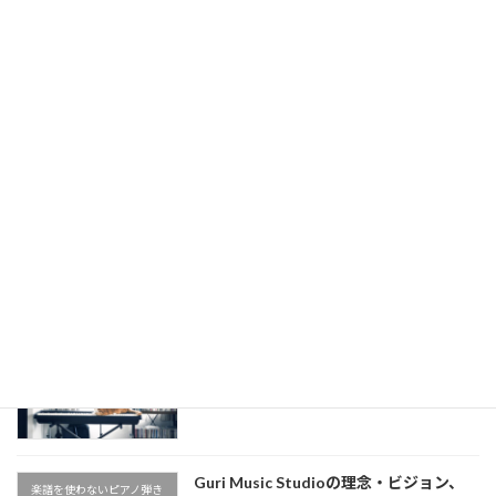
弾き語りレッスン】
2025-08-04
Billy JoelのJust the Way You Are のあ
楽譜を使わないピアノ弾き
の心地よさの秘密は◯◯だった…！【シ
語りレッスン(教室)
ンコペーション解説】【楽譜を使わない
ピアノ弾き語りレッスン】
2025-08-04
懐かしの名曲！槇原敬之《どんなとき
楽譜を使わないピアノ弾き
も》イントロをピアノで【楽譜を使わな
語りレッスン(教室)
いピアノ弾き語りレッスン】
2025-08-04
公式LINEアカウントができました
楽譜を使わないピアノ弾き
2025-07-04
語りレッスン(教室)
Guri Music Studioの理念・ビジョン、
楽譜を使わないピアノ弾き