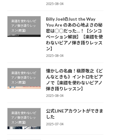
2025-08-04
Billy JoelのJust the Way
楽譜を使わないピ
You Are のあの心地よさの秘
アノ弾き語りレッ
密は◯◯だった…！【シンコ
スン(教室)
ペーション解説】【楽譜を使
わないピアノ弾き語りレッス
ン】
2025-08-04
懐かしの名曲！槇原敬之《ど
楽譜を使わないピ
んなときも》イントロをピア
アノ弾き語りレッ
ノで【楽譜を使わないピアノ
スン(教室)
弾き語りレッスン】
2025-08-04
公式LINEアカウントができま
楽譜を使わないピ
した
アノ弾き語りレッ
スン(教室)
2025-07-04