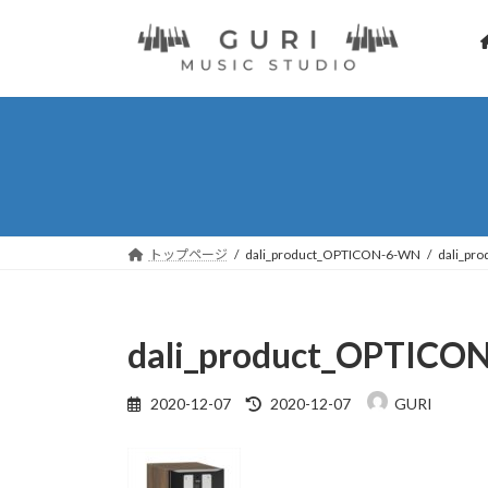
コ
ナ
ン
ビ
テ
ゲ
ン
ー
ツ
シ
へ
ョ
ス
ン
キ
に
ッ
移
プ
動
トップページ
dali_product_OPTICON-6-WN
dali_pr
dali_product_OPTICO
最
2020-12-07
2020-12-07
GURI
終
更
新
日