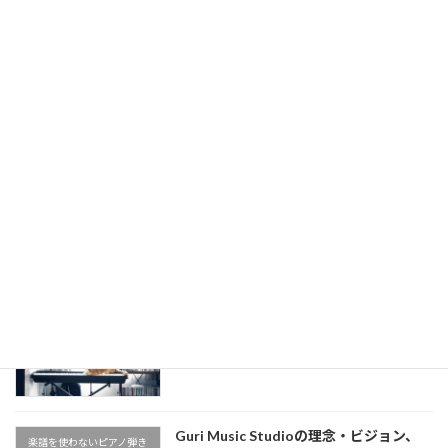
弾き語りレッスン】
2025-08-04
Billy JoelのJust the Way You Are のあ
楽譜を使わないピアノ弾き
の心地よさの秘密は◯◯だった…！【シ
語りレッスン(教室)
ンコペーション解説】【楽譜を使わない
ピアノ弾き語りレッスン】
2025-08-04
懐かしの名曲！槇原敬之《どんなとき
楽譜を使わないピアノ弾き
も》イントロをピアノで【楽譜を使わな
語りレッスン(教室)
いピアノ弾き語りレッスン】
2025-08-04
公式LINEアカウントができました
楽譜を使わないピアノ弾き
2025-07-04
語りレッスン(教室)
Guri Music Studioの理念・ビジョン、
楽譜を使わないピアノ弾き