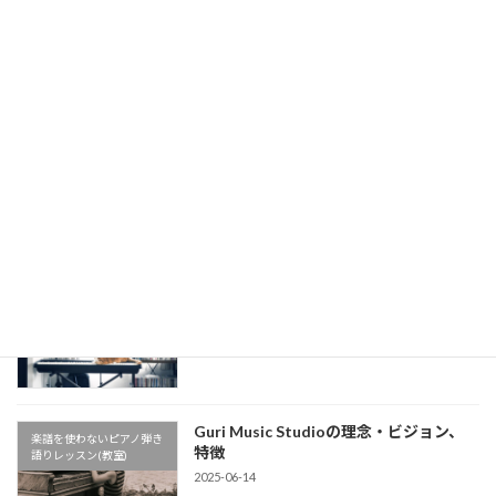
Billy JoelのJust the Way You Are のあ
楽譜を使わないピアノ弾き
の心地よさの秘密は◯◯だった…！【シ
語りレッスン(教室)
ンコペーション解説】【楽譜を使わない
ピアノ弾き語りレッスン】
2025-08-04
懐かしの名曲！槇原敬之《どんなとき
楽譜を使わないピアノ弾き
も》イントロをピアノで【楽譜を使わな
語りレッスン(教室)
いピアノ弾き語りレッスン】
2025-08-04
公式LINEアカウントができました
楽譜を使わないピアノ弾き
2025-07-04
語りレッスン(教室)
Guri Music Studioの理念・ビジョン、
楽譜を使わないピアノ弾き
特徴
語りレッスン(教室)
2025-06-14