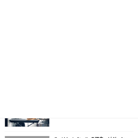
弾き語りレッスン】
2025-08-04
Billy JoelのJust the Way You Are のあ
楽譜を使わないピアノ弾き
の心地よさの秘密は◯◯だった…！【シ
語りレッスン(教室)
ンコペーション解説】【楽譜を使わない
ピアノ弾き語りレッスン】
2025-08-04
懐かしの名曲！槇原敬之《どんなとき
楽譜を使わないピアノ弾き
も》イントロをピアノで【楽譜を使わな
語りレッスン(教室)
いピアノ弾き語りレッスン】
2025-08-04
公式LINEアカウントができました
楽譜を使わないピアノ弾き
2025-07-04
語りレッスン(教室)