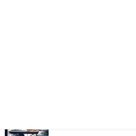
ブルース魂注入！「ジョニージョンソ
楽譜を使わないピアノ弾き
ン“Tanqueray”風イントロ・ブルースピ
語りレッスン(教室)
アノ」に挑戦！【楽譜を使わないピアノ
弾き語りレッスン】
2025-08-04
Billy JoelのJust the Way You Are のあ
楽譜を使わないピアノ弾き
の心地よさの秘密は◯◯だった…！【シ
語りレッスン(教室)
ンコペーション解説】【楽譜を使わない
ピアノ弾き語りレッスン】
2025-08-04
懐かしの名曲！槇原敬之《どんなとき
楽譜を使わないピアノ弾き
も》イントロをピアノで【楽譜を使わな
語りレッスン(教室)
いピアノ弾き語りレッスン】
2025-08-04
公式LINEアカウントができました
楽譜を使わないピアノ弾き
2025-07-04
語りレッスン(教室)