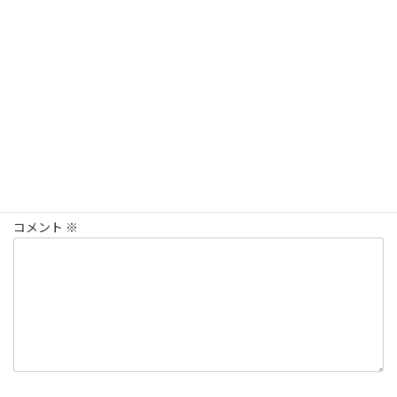
初心者でも出来る！ピアノ弾き語り練習方法
カテゴリー
Let it be
ピアノ弾き語り
練習方法
タグ
コメントを残す
メールアドレスが公開されることはありません。
※
が付いている
欄は必須項目です
コメント
※